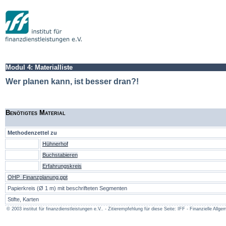
Modul 4: Materialliste
Wer planen kann, ist besser dran?!
Benötigtes Material
Methodenzettel zu
Hühnerhof
Buchstabieren
Erfahrungskreis
OHP_Finanzplanung.ppt
Papierkreis (Ø 1 m) mit beschrifteten Segmenten
Stifte, Karten
© 2003 institut für finanzdienstleistungen e.V.. - Zitierempfehlung für diese Seite: IFF - Finanzielle A