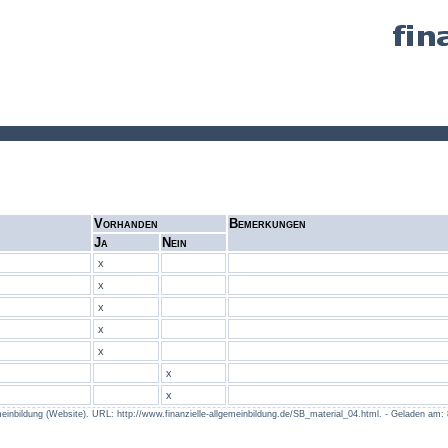
Vorhanden
Bemerkungen
Ja
Nein
x
x
x
x
x
x
x
llgemeinbildung (Website). URL: http://www.finanzielle-allgemeinbildung.de/SB_material_04.html. - Geladen am