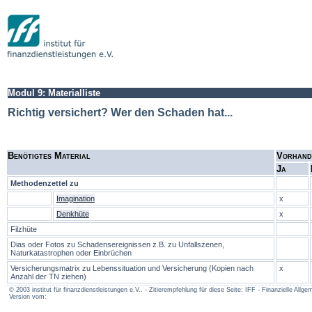
Modul 9: Materialliste
Richtig versichert? Wer den Schaden hat...
Benötigtes Material
Vorhand
Ja
Methodenzettel zu
Imagination
x
Denkhüte
x
Filzhüte
Dias oder Fotos zu Schadensereignissen z.B. zu Unfallszenen,
Naturkatastrophen oder Einbrüchen
Versicherungsmatrix zu Lebenssituation und Versicherung (Kopien nach
x
Anzahl der TN ziehen)
© 2003 institut für finanzdienstleistungen e.V.. - Zitierempfehlung für diese Seite: IFF - Finanzielle Al
Version vom: