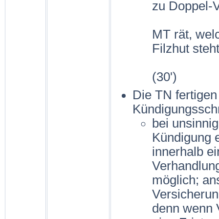
zu Doppel-V
MT rät, wel
Filzhut steht
(30')
Die TN fertige
Kündigungsschr
bei unsinni
Kündigung e
innerhalb e
Verhandlung
möglich; an
Versicherun
denn wenn V