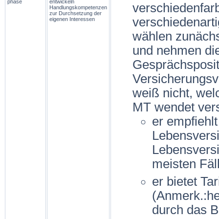
phase
entwickeln
verschiedenfarb
Handlungskompetenzen
zur Durchsetzung der
verschiedenart
eigenen Interessen
wählen zunächst
und nehmen di
Gesprächsposit
Versicherungsve
weiß nicht, wel
MT wendet versc
er empfiehlt
Lebensversi
Lebensversi
meisten Fäll
er bietet Ta
(Anmerk.:he
durch das B