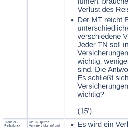
führen, brauche
Verlust des Re
Der MT reicht B
unterschiedlic
verschiedene Ve
Jeder TN soll i
Versicherungen 
wichtig, weniger
sind. Die Antwo
Es schließt si
Versicherungen 
wichtig?
(15')
Transfer-/
Die TN spüren
Es wird ein Ver
Reflexions­
Vertretertricks auf und