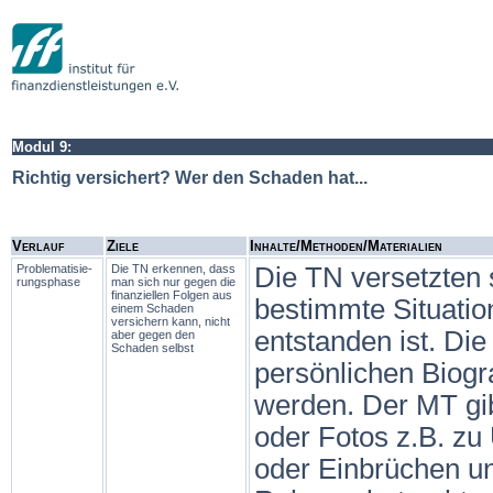
Modul 9:
Richtig versichert? Wer den Schaden hat...
Verlauf
Ziele
Inhalte/Methoden/Materialien
Problema­tisie­
Die TN erkennen, dass
Die TN versetzten s
rungs­phase
man sich nur gegen die
finanziellen Folgen aus
bestimmte Situatio
einem Schaden
versichern kann, nicht
entstanden ist. Di
aber gegen den
Schaden selbst
persönlichen Biogr
werden. Der MT gib
oder Fotos z.B. zu
oder Einbrüchen und