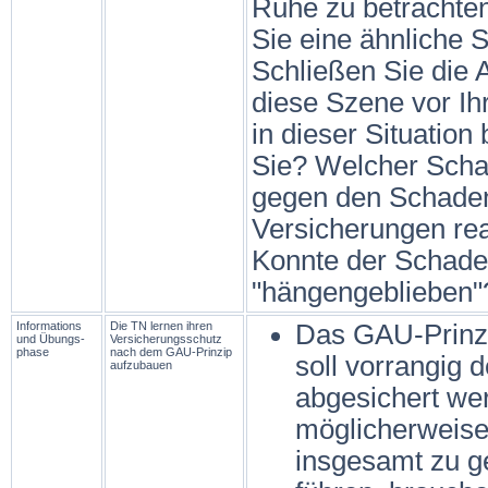
Ruhe zu betrachte
Sie eine ähnliche S
Schließen Sie die
diese Szene vor Ih
in dieser Situation
Sie? Welcher Scha
gegen den Schaden 
Versicherungen rea
Konnte der Schade
"hängengeblieben"?
Informations
Die TN lernen ihren
Das GAU-Prinzi
und Übungs­
Versicherungsschutz
phase
nach dem GAU-Prinzip
soll vorrangig
aufzubauen
abgesichert wer
möglicherweise 
insgesamt zu g