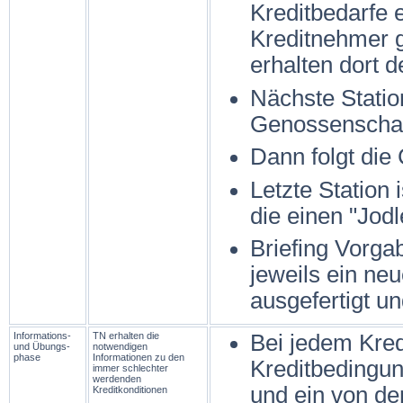
Kreditbedarfe e
Kreditnehmer 
erhalten dort d
Nächste Statio
Genossenschaf
Dann folgt die
Letzte Station 
die einen "Jodl
Briefing Vorgab
jeweils ein neu
ausgefertigt u
Informations-
TN erhalten die
Bei jedem Kredi
und Übungs­
notwendigen
phase
Informationen zu den
Kreditbedingung
immer schlechter
werdenden
und ein von de
Kreditkonditionen