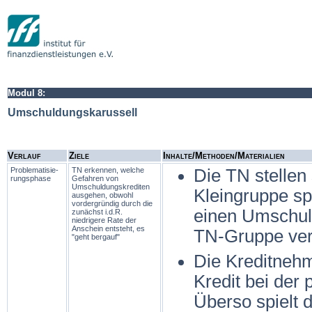
Modul 8:
Umschuldungskarussell
Verlauf
Ziele
Inhalte/Methoden/Materialien
Problema­tisie­
TN erkennen, welche
Die TN stellen 
rungs­phase
Gefahren von
Umschuldungskrediten
Kleingruppe sp
ausgehen, obwohl
vordergründig durch die
einen Umschuld
zunächst i.d.R.
niedrigere Rate der
Anschein entsteht, es
TN-Gruppe ver
"geht bergauf"
Die Kreditnehm
Kredit bei der 
Überso spielt 