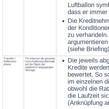
Luftballon sym
dass er immer p
Die Kreditnehm
der Konditione
zu verhandeln.
argumentieren
(siehe Briefing)
Transfer-/
TN erfassen die gesamte
Die jeweils a
Reflexions­
Umschuldensproblematik
phase
auf der Basis der
Kredite werden
spielerisch eingegangen
Verträge
bewertet. So s
im einzelnen d
obwohl die Rat
die Laufzeit si
(Anknüpfung 